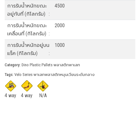
การรับน้ำหนักขณะ
4500
อยู่กับที่ (กิโลกรัม)
:
การรับน้ำหนักขณะ
2000
เคลื่อนที่ (กิโลกรัม)
:
การรับน้ำหนักอยู่บน
1000
แร็ค (กิโลกรัม)
:
Category:
Dino Plastic Pallets พลาสติกพาเลท
Tags:
Velo Series พาเลทพลาสติกหมุนเวียนระดับกลาง
4 way
4 way
N/A