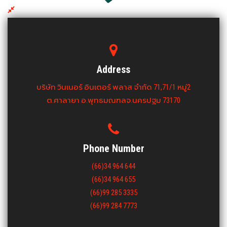
WMS 1212 BVH17 พาเลทพลาสติก
ขนาด : 1200x1200x170
View More
Address
บริษัท วินเนอร์ อินเตอร์ พลาส จำกัด 71,71/1 หมู่2
ต.ศาลายา อ.พุทธมณฑลจ.นครปฐม 73170
Phone Number
(66)34 964 644
(66)34 964 655
(66)99 285 3335
(66)99 284 7773