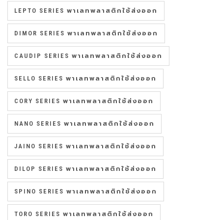
LEPTO SERIES พาเลทพลาสติกใช้ส่งออก
DIMOR SERIES พาเลทพลาสติกใช้ส่งออก
CAUDIP SERIES พาเลทพลาสติกใช้ส่งออก
SELLO SERIES พาเลทพลาสติกใช้ส่งออก
CORY SERIES พาเลทพลาสติกใช้ส่งออก
NANO SERIES พาเลทพลาสติกใช้ส่งออก
JAINO SERIES พาเลทพลาสติกใช้ส่งออก
DILOP SERIES พาเลทพลาสติกใช้ส่งออก
SPINO SERIES พาเลทพลาสติกใช้ส่งออก
TORO SERIES พาเลทพลาสติกใช้ส่งออก