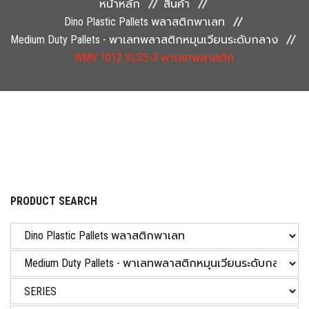
หน้าหลัก
สินค้า
ข่าวสาร & กิจกรรม
Dino Plastic Pallets พลาสติกพาเลท
Medium Duty Pallets - พาเลทพลาสติกหมุนเวียนระดับกลาง
รับสมัครงาน
WMV 1012 VLSS-3 พาเลทพลาสติก
ติดต่อเรา
PRODUCT SEARCH