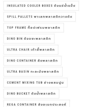
INSULATED COOLER BOXES ถังแช่น้ำแข็ง
SPILL PALLETS พาเลทพลาสติกวางถัง
TOP FRAME ท็อปเฟรมพลาสติก
DINO BIN ถังขยะพลาสติก
ULTRA CHAIR เก้าอี้พลาสติก
DINO CONTAINER ลังพลาสติก
ULTRA BASIN กะละมังพลาสติก
CEMENT MIXING TUB อ่างผสมปูน
DINO BUCKET ถังน้ำพลาสติก
REGA CONTAINER ลังอเนกประสงค์