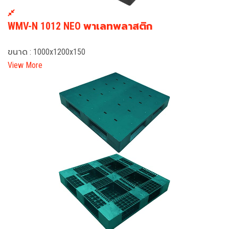
WMV-N 1012 NEO พาเลทพลาสติก
ขนาด : 1000x1200x150
View More