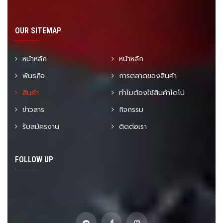
OUR SITEMAP
หน้าหลัก
หน้าหลัก
พันธกิจ
การตลาดของสินค้า
สินค้า
ทำไมต้องใช้สินค้าไดโน่
ข่าวสาร
กิจกรรม
รับสมัครงาน
ติดต่อเรา
FOLLOW UP