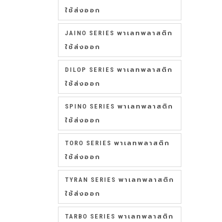
ใช้ส่งออก
JAINO SERIES พาเลทพลาสติก
ใช้ส่งออก
DILOP SERIES พาเลทพลาสติก
ใช้ส่งออก
SPINO SERIES พาเลทพลาสติก
ใช้ส่งออก
TORO SERIES พาเลทพลาสติก
ใช้ส่งออก
TYRAN SERIES พาเลทพลาสติก
ใช้ส่งออก
TARBO SERIES พาเลทพลาสติก