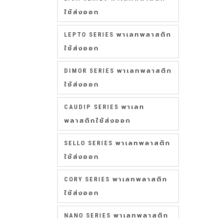
ใช้ส่งออก
LEPTO SERIES พาเลทพลาสติก
ใช้ส่งออก
DIMOR SERIES พาเลทพลาสติก
ใช้ส่งออก
CAUDIP SERIES พาเลท
พลาสติกใช้ส่งออก
SELLO SERIES พาเลทพลาสติก
ใช้ส่งออก
CORY SERIES พาเลทพลาสติก
ใช้ส่งออก
NANO SERIES พาเลทพลาสติก