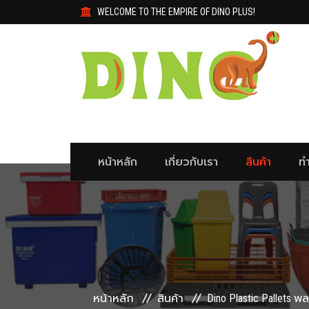
WELCOME TO THE EMPIRE OF DINO PLUS!
หน้าหลัก
เกี่ยวกับเรา
สินค้า
ทำ
หน้าหลัก
สินค้า
Dino Plastic Pallets