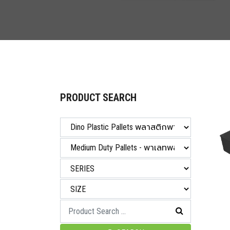
PRODUCT SEARCH