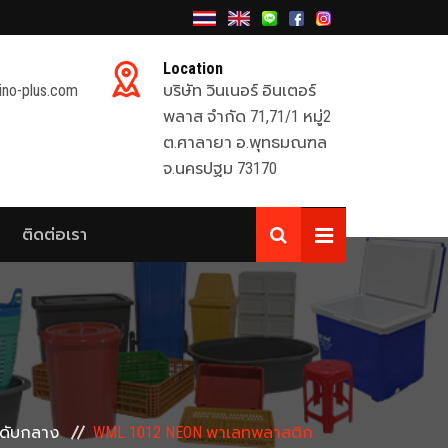
Location
ino-plus.com
บริษัท วินเนอร์ อินเตอร์
พลาส จำกัด 71,71/1 หมู่2
ต.ศาลายา อ.พุทธมณฑล
จ.นครปฐม 73170
ติดต่อเรา
ะดับกลาง
WML 1012 NEON พาเลทพลาสติก