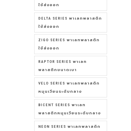
ใช้ส่งออก
DELTA SERIES พาเลทพลาสติก
ใช้ส่งออก
ZIGO SERIES พาเลทพลาสติก
ใช้ส่งออก
RAPTOR SERIES พาเลท
พลาสติกขนาดเบา
VELO SERIES พาเลทพลาสติก
หมุนเวียนระดับกลาง
BICENT SERIES พาเลท
พลาสติกหมุนเวียนระดับกลาง
NEON SERIES พาเลทพลาสติก