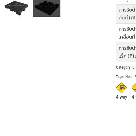
การรับน
กับที่ (ก
การรับน
เคลื่อนที
การรับน้
แร็ค (กิโ
Category:
Di
Tags:
Neon S
4 way
4