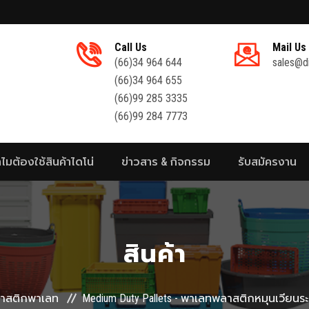
Call Us
Mail Us
(66)34 964 644
sales@d
(66)34 964 655
(66)99 285 3335
(66)99 284 7773
ไมต้องใช้สินค้าไดโน่
ข่าวสาร & กิจกรรม
รับสมัครงาน
สินค้า
 พลาสติกพาเลท
Medium Duty Pallets - พาเลทพลาสติกหมุนเวียนร