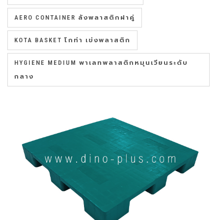
AERO CONTAINER ลังพลาสติกฝาคู่
KOTA BASKET โกท่า เข่งพลาสติก
HYGIENE MEDIUM พาเลทพลาสติกหมุนเวียนระดับ
กลาง