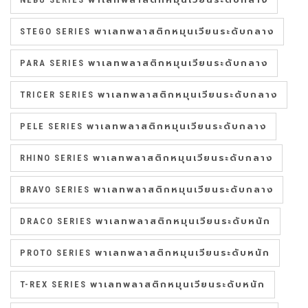
STEGO SERIES พาเลทพลาสติกหมุนเวียนระดับกลาง
PARA SERIES พาเลทพลาสติกหมุนเวียนระดับกลาง
TRICER SERIES พาเลทพลาสติกหมุนเวียนระดับกลาง
PELE SERIES พาเลทพลาสติกหมุนเวียนระดับกลาง
RHINO SERIES พาเลทพลาสติกหมุนเวียนระดับกลาง
BRAVO SERIES พาเลทพลาสติกหมุนเวียนระดับกลาง
DRACO SERIES พาเลทพลาสติกหมุนเวียนระดับหนัก
PROTO SERIES พาเลทพลาสติกหมุนเวียนระดับหนัก
T-REX SERIES พาเลทพลาสติกหมุนเวียนระดับหนัก