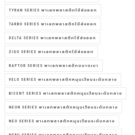
TYRAN SERIES พาเลทพลาสติกใช้ส่งออก
TARBO SERIES พาเลทพลาสติกใช้ส่งออก
DELTA SERIES พาเลทพลาสติกใช้ส่งออก
ZIGO SERIES พาเลทพลาสติกใช้ส่งออก
RAPTOR SERIES พาเลทพลาสติกขนาดเบา
VELO SERIES พาเลทพลาสติกหมุนเวียนระดับกลาง
BICENT SERIES พาเลทพลาสติกหมุนเวียนระดับกลาง
NEON SERIES พาเลทพลาสติกหมุนเวียนระดับกลาง
NEO SERIES พาเลทพลาสติกหมุนเวียนระดับกลาง
NEBU SERIES พาเลทพลาสติกหมุนเวียนระดับกลาง