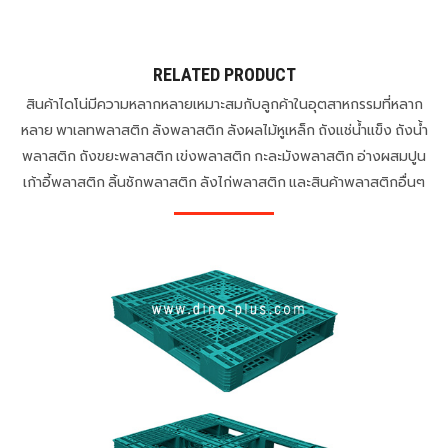
RELATED PRODUCT
สินค้าไดโน่มีความหลากหลายเหมาะสมกับลูกค้าในอุตสาหกรรมที่หลาก
หลาย พาเลทพลาสติก ลังพลาสติก ลังผลไม้หูเหล็ก ถังแช่น้ำแข็ง ถังน้ำ
พลาสติก ถังขยะพลาสติก เข่งพลาสติก กะละมังพลาสติก อ่างผสมปูน
เก้าอี้พลาสติก ลิ้นชักพลาสติก ลังไก่พลาสติก และสินค้าพลาสติกอื่นๆ