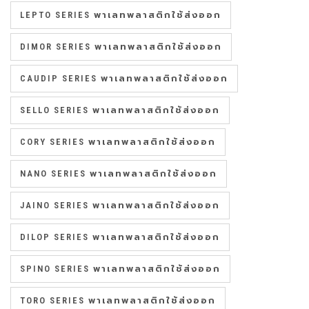
LEPTO SERIES พาเลทพลาสติกใช้ส่งออก
DIMOR SERIES พาเลทพลาสติกใช้ส่งออก
CAUDIP SERIES พาเลทพลาสติกใช้ส่งออก
SELLO SERIES พาเลทพลาสติกใช้ส่งออก
CORY SERIES พาเลทพลาสติกใช้ส่งออก
NANO SERIES พาเลทพลาสติกใช้ส่งออก
JAINO SERIES พาเลทพลาสติกใช้ส่งออก
DILOP SERIES พาเลทพลาสติกใช้ส่งออก
SPINO SERIES พาเลทพลาสติกใช้ส่งออก
TORO SERIES พาเลทพลาสติกใช้ส่งออก