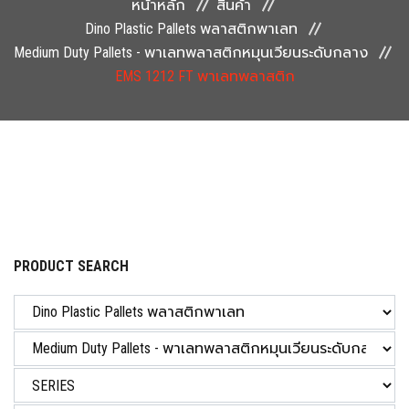
หน้าหลัก
สินค้า
ข่าวสาร & กิจกรรม
Dino Plastic Pallets พลาสติกพาเลท
Medium Duty Pallets - พาเลทพลาสติกหมุนเวียนระดับกลาง
รับสมัครงาน
EMS 1212 FT พาเลทพลาสติก
ติดต่อเรา
PRODUCT SEARCH