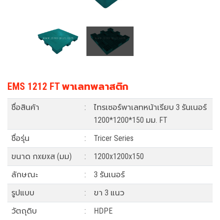
EMS 1212 FT พาเลทพลาสติก
ชื่อสินค้า
:
ไทรเซอร์พาเลทหน้าเรียบ 3 รันเนอร์
1200*1200*150 มม. FT
ชื่อรุ่น
:
Tricer Series
ขนาด กxยxส (มม)
:
1200x1200x150
ลักษณะ
:
3 รันเนอร์
รูปแบบ
:
ขา 3 แนว
วัตถุดิบ
:
HDPE