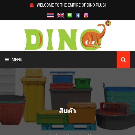
WELCOME TO THE EMPIRE OF DINO PLUS!
MENU
หน้าหลัก
เกี่ยวกับเรา
สินค้า
สินค้า
ทำไมต้องใช้สินค้าไดโน่