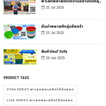
พาเลทพลาสติกใช้งานอย่างไรให้คุ้ม
ค่าและอยู่กับเราไปนานๆ?
25 Jul 2026
ขันน้ำพลาสติกรุ่นอัลตร้า
25 Jul 2025
สินค้าใหม่! Dolly
26 Jun 2025
PRODUCT TAGS
UTAH SERIES พาเลทพลาสติกใช้ส่งออก
LIGA SERIES พาเลทพลาสติกใช้ส่งออก