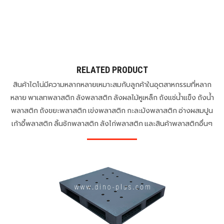
RELATED PRODUCT
สินค้าไดโน่มีความหลากหลายเหมาะสมกับลูกค้าในอุตสาหกรรมที่หลาก
หลาย พาเลทพลาสติก ลังพลาสติก ลังผลไม้หูเหล็ก ถังแช่น้ำแข็ง ถังน้ำ
พลาสติก ถังขยะพลาสติก เข่งพลาสติก กะละมังพลาสติก อ่างผสมปูน
เก้าอี้พลาสติก ลิ้นชักพลาสติก ลังไก่พลาสติก และสินค้าพลาสติกอื่นๆ