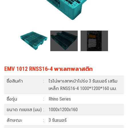
EMV 1012 RNSS16-4 พาเลทพลาสติก
ชื่อสินค้า
:
ไรโน่พาเลทหน้าโปร่ง 3 รันเนอร์ เสริม
เหล็ก RNSS16-4 1000*1200*160 มม.
ชื่อรุ่น
:
Rhino Series
ขนาด กxยxส (มม)
:
1000x1200x160
ลักษณะ
:
3 รันเนอร์