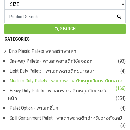
SEARCH
CATEGORIES
Dino Plastic Pallets พลาสติกพาเลท
One-way Pallets - พาเลทพลาสติกใช้ส่งออก
(93)
Light Duty Pallets - พาเลทพลาสติกขนาดเบา
(4)
Medium Duty Pallets - พาเลทพลาสติกหมุนเวียนระดับกลาง
(166)
Heavy Duty Pallets - พาเลทพลาสติกหมุนเวียนระดับ
หนัก
(354)
Pallet Option - พาเลทอื่นๆ
(4)
Spill Containment Pallet - พาเลทพลาสติกสำหรับวางถังเคมี
(3)