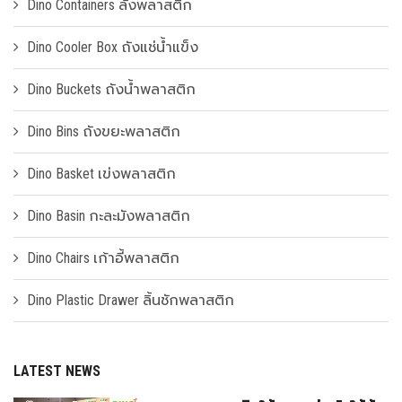
Dino Containers ลังพลาสติก
Dino Cooler Box ถังแช่น้ำแข็ง
Dino Buckets ถังน้ำพลาสติก
Dino Bins ถังขยะพลาสติก
Dino Basket เข่งพลาสติก
Dino Basin กะละมังพลาสติก
Dino Chairs เก้าอี้พลาสติก
Dino Plastic Drawer ลิ้นชักพลาสติก
LATEST NEWS