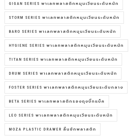
GIGAN SERIES พาเลทพลาสติกหมุนเวียนระดับหนัก
STORM SERIES พาเลทพลาสติกหมุนเวียนระดับหนัก
BARO SERIES พาเลทพลาสติกหมุนเวียนระดับหนัก
HYGIENE SERIES พาเลทพลาสติกหมุนเวียนระดับหนัก
TITAN SERIES พาเลทพลาสติกหมุนเวียนระดับหนัก
DRUM SERIES พาเลทพลาสติกหมุนเวียนระดับหนัก
FOSTER SERIES พาเลทพลาสติกหมุนเวียนระดับกลาง
BETA SERIES พาเลทพลาสติกรองถุงบิ๊กแบ็ค
LEO SERIES พาเลทพลาสติกหมุนเวียนระดับหนัก
MOZA PLASTIC DRAWER ลิ้นชักพลาสติก