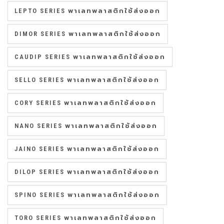
LEPTO SERIES พาเลทพลาสติกใช้ส่งออก
DIMOR SERIES พาเลทพลาสติกใช้ส่งออก
CAUDIP SERIES พาเลทพลาสติกใช้ส่งออก
SELLO SERIES พาเลทพลาสติกใช้ส่งออก
CORY SERIES พาเลทพลาสติกใช้ส่งออก
NANO SERIES พาเลทพลาสติกใช้ส่งออก
JAINO SERIES พาเลทพลาสติกใช้ส่งออก
DILOP SERIES พาเลทพลาสติกใช้ส่งออก
SPINO SERIES พาเลทพลาสติกใช้ส่งออก
TORO SERIES พาเลทพลาสติกใช้ส่งออก