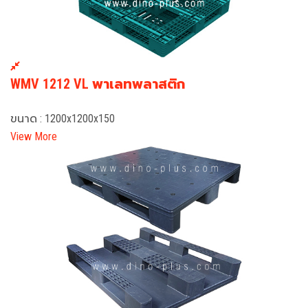
WMV 1212 VL พาเลทพลาสติก
ขนาด : 1200x1200x150
View More