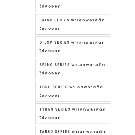
ใช้ส่งออก
JAINO SERIES พาเลทพลาสติก
ใช้ส่งออก
DILOP SERIES พาเลทพลาสติก
ใช้ส่งออก
SPINO SERIES พาเลทพลาสติก
ใช้ส่งออก
TORO SERIES พาเลทพลาสติก
ใช้ส่งออก
TYRAN SERIES พาเลทพลาสติก
ใช้ส่งออก
TARBO SERIES พาเลทพลาสติก