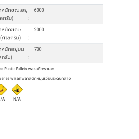
้ำหนักขณะอยู่
6000
ิโลกรัม)
:
้ำหนักขณะ
2000
่ (กิโลกรัม)
:
ำหนักอยู่บน
700
ลกรัม)
:
no Plastic Pallets พลาสติกพาเลท
Series พาเลทพลาสติกหมุนเวียนระดับกลาง
/A
N/A