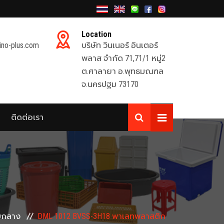
Location
ino-plus.com
บริษัท วินเนอร์ อินเตอร์
พลาส จำกัด 71,71/1 หมู่2
ต.ศาลายา อ.พุทธมณฑล
จ.นครปฐม 73170
ติดต่อเรา
ับกลาง
DML 1012 BVSS-3H18 พาเลทพลาสติก