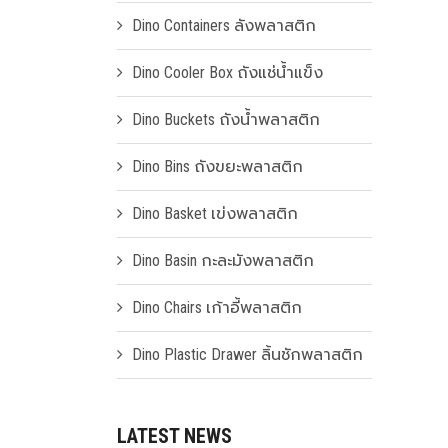
Dino Containers ลังพลาสติก
Dino Cooler Box ถังแช่น้ำแข็ง
Dino Buckets ถังน้ำพลาสติก
Dino Bins ถังขยะพลาสติก
Dino Basket เข่งพลาสติก
Dino Basin กะละมังพลาสติก
Dino Chairs เก้าอี้พลาสติก
Dino Plastic Drawer ลิ้นชักพลาสติก
LATEST NEWS