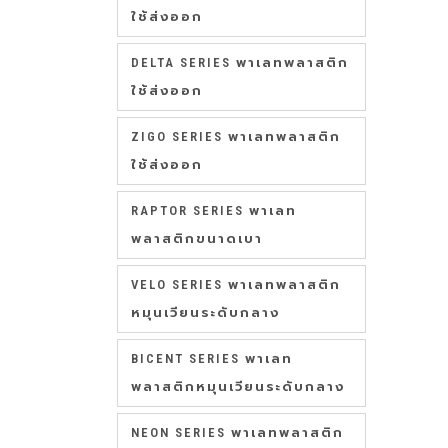
ใช้ส่งออก
DELTA SERIES พาเลทพลาสติก
ใช้ส่งออก
ZIGO SERIES พาเลทพลาสติก
ใช้ส่งออก
RAPTOR SERIES พาเลท
พลาสติกขนาดเบา
VELO SERIES พาเลทพลาสติก
หมุนเวียนระดับกลาง
BICENT SERIES พาเลท
พลาสติกหมุนเวียนระดับกลาง
NEON SERIES พาเลทพลาสติก