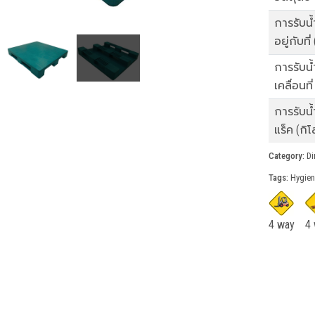
การรับน
อยู่กับที่
การรับน
เคลื่อนที
การรับน้
แร็ค (กิโ
Category:
Di
Tags:
Hygien
4 way
4