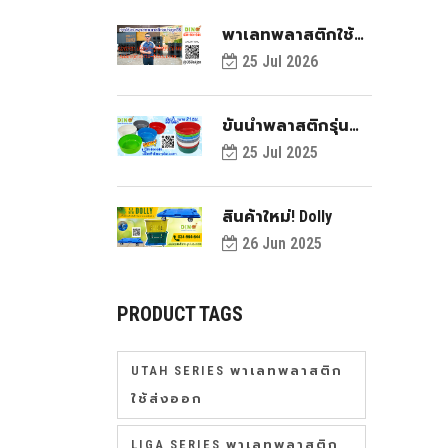
พาเลทพลาสติกใช้
งานอย่างไรให้คุ้มค่า
25 Jul 2026
และอยู่กับเราไป
นานๆ?
ขันน้ำพลาสติกรุ่น
อัลตร้า
25 Jul 2025
สินค้าใหม่! Dolly
26 Jun 2025
PRODUCT TAGS
UTAH SERIES พาเลทพลาสติก
ใช้ส่งออก
LIGA SERIES พาเลทพลาสติก