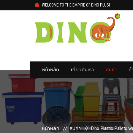
WELCOME TO THE EMPIRE OF DINO PLUS!
หน้าหลัก
เกี่ยวกับเรา
สินค้า
ทำ
หน้าหลัก
สินค้า
Dino Plastic Pallets