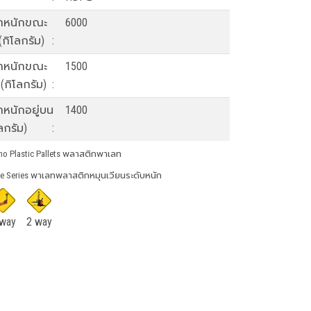
้ำหนักขณะ
6000
 (กิโลกรัม)
:
้ำหนักขณะ
1500
่ (กิโลกรัม)
:
ำหนักอยู่บน
1400
ลกรัม)
:
no Plastic Pallets พลาสติกพาเลท
e Series พาเลทพลาสติกหมุนเวียนระดับหนัก
 way
2 way