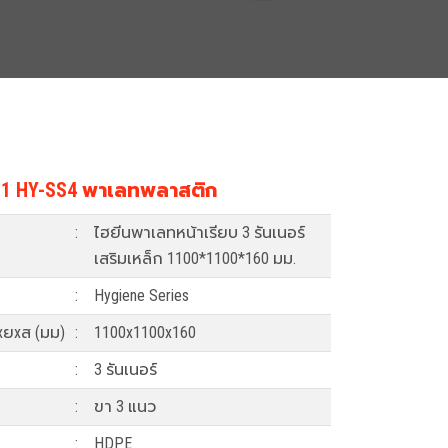
11 HY-SS4 พาเลทพลาสติก
:
ไฮยีนพาเลทหน้าเรียบ 3 รันเนอร์
เสริมเหล็ก 1100*1100*160 มม.
:
Hygiene Series
ยxส (มม)
:
1100x1100x160
:
3 รันเนอร์
:
ขา 3 แนว
:
HDPE