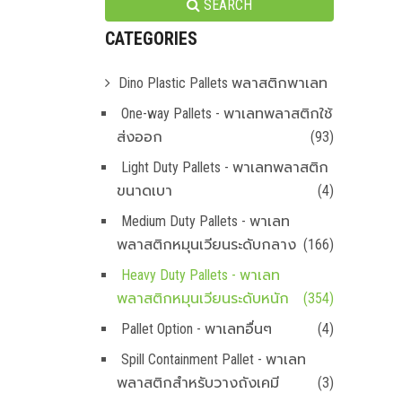
SEARCH
CATEGORIES
Dino Plastic Pallets พลาสติกพาเลท
One-way Pallets - พาเลทพลาสติกใช้
ส่งออก
(93)
Light Duty Pallets - พาเลทพลาสติก
ขนาดเบา
(4)
Medium Duty Pallets - พาเลท
พลาสติกหมุนเวียนระดับกลาง
(166)
Heavy Duty Pallets - พาเลท
พลาสติกหมุนเวียนระดับหนัก
(354)
Pallet Option - พาเลทอื่นๆ
(4)
Spill Containment Pallet - พาเลท
พลาสติกสำหรับวางถังเคมี
(3)