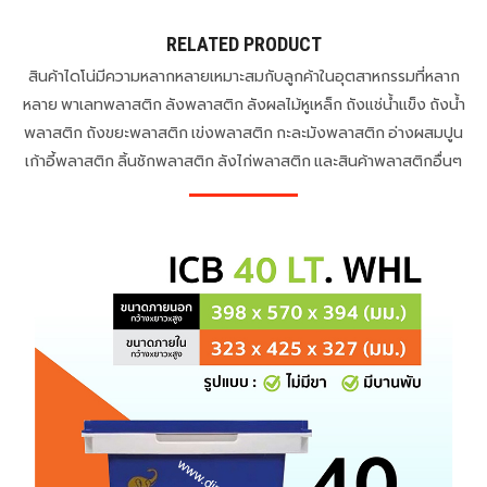
RELATED PRODUCT
สินค้าไดโน่มีความหลากหลายเหมาะสมกับลูกค้าในอุตสาหกรรมที่หลาก
หลาย พาเลทพลาสติก ลังพลาสติก ลังผลไม้หูเหล็ก ถังแช่น้ำแข็ง ถังน้ำ
พลาสติก ถังขยะพลาสติก เข่งพลาสติก กะละมังพลาสติก อ่างผสมปูน
เก้าอี้พลาสติก ลิ้นชักพลาสติก ลังไก่พลาสติก และสินค้าพลาสติกอื่นๆ