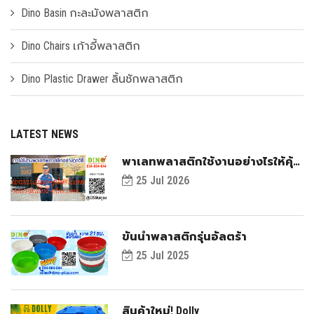
Dino Basin กะละมังพลาสติก
Dino Chairs เก้าอี้พลาสติก
Dino Plastic Drawer ลิ้นชักพลาสติก
LATEST NEWS
พาเลทพลาสติกใช้งานอย่างไรให้คุ้ม
ค่าและอยู่กับเราไปนานๆ?
25 Jul 2026
ขันน้ำพลาสติกรุ่นอัลตร้า
25 Jul 2025
สินค้าใหม่! Dolly