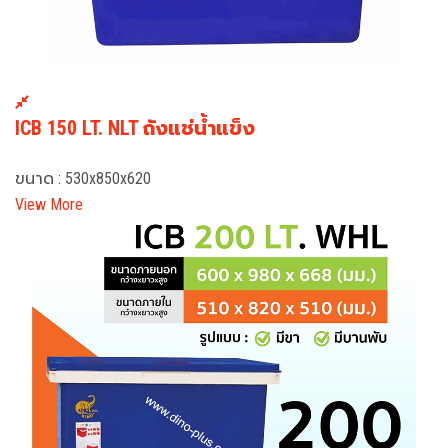
ICB 150 LT. NLT ถังแช่น้ำแข็ง
ขนาด : 530x850x620
View More