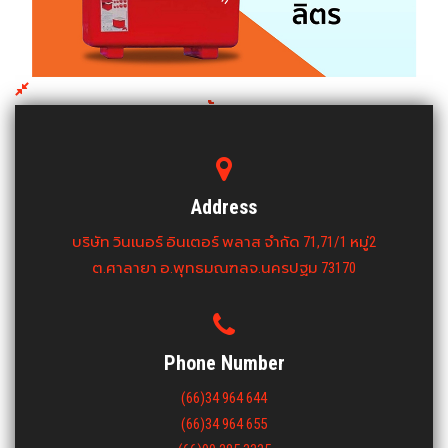
ICB 100 LT. WHL ถังแช่น้ำแข็ง 100 ลิตร
ขนาด : 450x710x600
View More
Address
บริษัท วินเนอร์ อินเตอร์ พลาส จำกัด 71,71/1 หมู่2
ต.ศาลายา อ.พุทธมณฑลจ.นครปฐม 73170
Phone Number
(66)34 964 644
(66)34 964 655