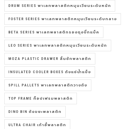
DRUM SERIES พาเลทพลาสติกหมุนเวียนระดับหนัก
FOSTER SERIES พาเลทพลาสติกหมุนเวียนระดับกลาง
BETA SERIES พาเลทพลาสติกรองถุงบิ๊กแบ็ค
LEO SERIES พาเลทพลาสติกหมุนเวียนระดับหนัก
MOZA PLASTIC DRAWER ลิ้นชักพลาสติก
INSULATED COOLER BOXES ถังแช่น้ำแข็ง
SPILL PALLETS พาเลทพลาสติกวางถัง
TOP FRAME ท็อปเฟรมพลาสติก
DINO BIN ถังขยะพลาสติก
ULTRA CHAIR เก้าอี้พลาสติก