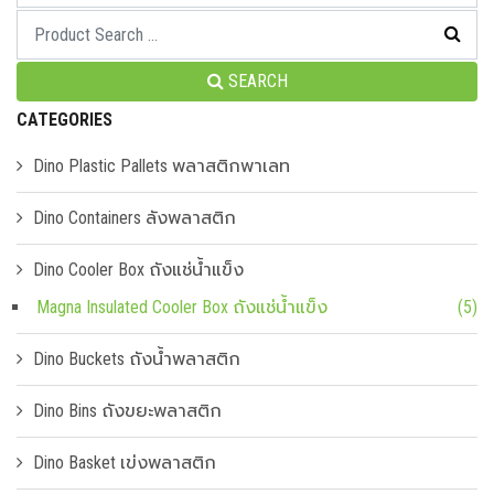
SEARCH
CATEGORIES
Dino Plastic Pallets พลาสติกพาเลท
Dino Containers ลังพลาสติก
Dino Cooler Box ถังแช่น้ำแข็ง
Magna Insulated Cooler Box ถังแช่น้ำแข็ง
(5)
Dino Buckets ถังน้ำพลาสติก
Dino Bins ถังขยะพลาสติก
Dino Basket เข่งพลาสติก