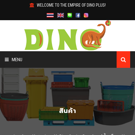
WELCOME TO THE EMPIRE OF DINO PLUS!
MENU
หน้าหลัก
เกี่ยวกับเรา
สินค้า
สินค้า
ทำไมต้องใช้สินค้าไดโน่