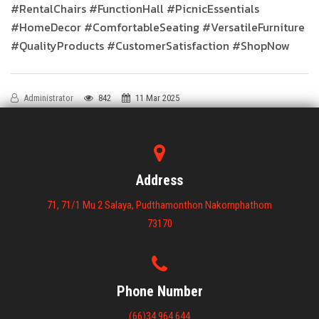
#RentalChairs #FunctionHall #PicnicEssentials
#HomeDecor #ComfortableSeating #VersatileFurniture
#QualityProducts #CustomerSatisfaction #ShopNow
Administrator
842
11 Mar 2025
Address
71, 71/1 Mu 2 Salaya, Pudthamonthon Nakornphathom
73170
Phone Number
(66)34 964 644