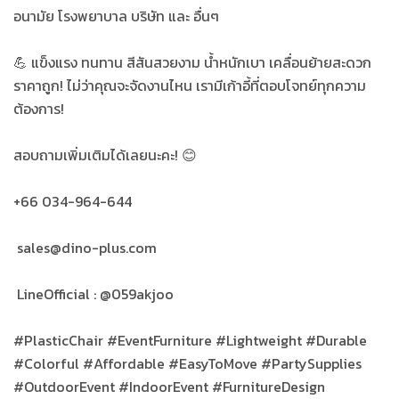
อนามัย โรงพยาบาล บริษัท และ อื่นๆ
💪 แข็งแรง ทนทาน สีสันสวยงาม น้ำหนักเบา เคลื่อนย้ายสะดวก
ราคาถูก! ไม่ว่าคุณจะจัดงานไหน เรามีเก้าอี้ที่ตอบโจทย์ทุกความ
ต้องการ!
สอบถามเพิ่มเติมได้เลยนะคะ! 😊
+66 034-964-644
sales@dino-plus.com
LineOfficial : @059akjoo
#PlasticChair #EventFurniture #Lightweight #Durable
#Colorful #Affordable #EasyToMove #PartySupplies
#OutdoorEvent #IndoorEvent #FurnitureDesign