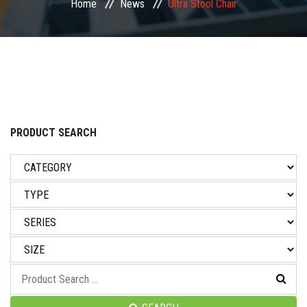
Home
News
Ultra Stool Chair
NEWS & EVENT
CAREER
CONTACT US
PRODUCT SEARCH