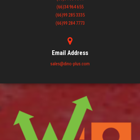
(66)34 964 655
(66)99 285 3335
(66)99 284 7773
Email Address
sales@dino-plus.com